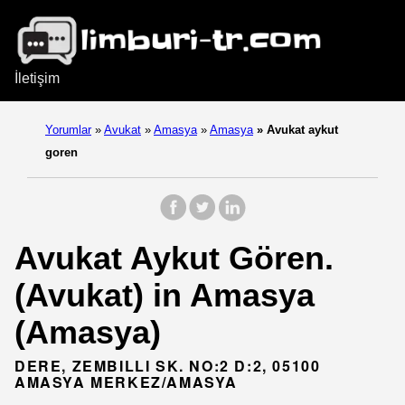
İletişim
Yorumlar
»
Avukat
»
Amasya
»
Amasya
»
Avukat aykut
goren
Avukat Aykut Gören.
(Avukat) in Amasya
(Amasya)
DERE, ZEMBILLI SK. NO:2 D:2, 05100
AMASYA MERKEZ/AMASYA