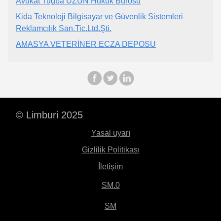
Avukat Tuğba UZUN Hukuk Bürosu
Kida Teknoloji Bilgisayar ve Güvenlik Sistemleri
Reklamcılık San.Tic.Ltd.Şti.
AMASYA VETERİNER ECZA DEPOSU
© Limburi 2025
Yasal uyarı
Gizlilik Politikası
İletişim
SM.0
SM