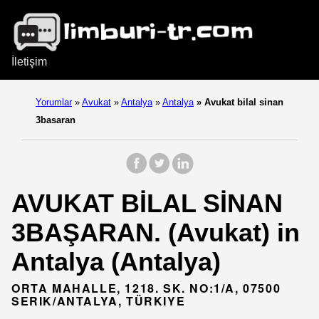
İletişim
Yorumlar
»
Avukat
»
Antalya
»
Antalya
»
Avukat bilal sinan
3basaran
AVUKAT BİLAL SİNAN
3BAŞARAN. (Avukat) in
Antalya (Antalya)
ORTA MAHALLE, 1218. SK. NO:1/A, 07500
SERIK/ANTALYA, TÜRKIYE