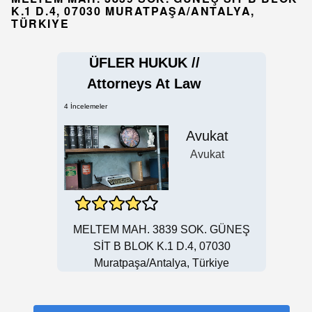
K.1 D.4, 07030 MURATPAŞA/ANTALYA,
TÜRKIYE
ÜFLER HUKUK //
Attorneys At Law
4 İncelemeler
Avukat
Avukat
MELTEM MAH. 3839 SOK. GÜNEŞ
SİT B BLOK K.1 D.4, 07030
Muratpaşa/Antalya, Türkiye