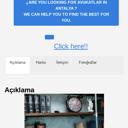
¿ARE YOU LOOKING FOR
AVUKATLAR IN
ANTALYA
?
WE CAN HELP YOU TO FIND THE BEST FOR
YOU.
Click here!!
Açıklama
Harita
İletişim
Fotoğraflar
Açıklama