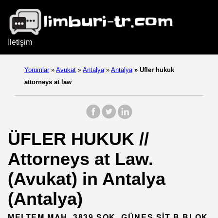
İletişim
Yorumlar
»
Avukat
»
Antalya
»
Antalya
»
Ufler hukuk
attorneys at law
ÜFLER HUKUK //
Attorneys at Law.
(Avukat) in Antalya
(Antalya)
MELTEM MAH. 3839 SOK. GÜNEŞ SİT B BLOK