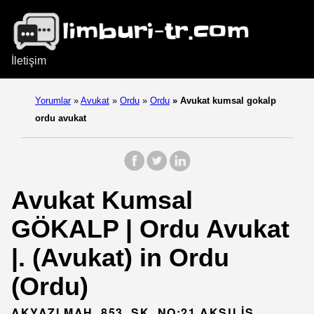
İletişim
Yorumlar
»
Avukat
»
Ordu
»
Ordu
»
Avukat kumsal gokalp
ordu avukat
Avukat Kumsal
GÖKALP | Ordu Avukat
|. (Avukat) in Ordu
(Ordu)
AKYAZI MAH. 853. SK. NO:21 AKSU İŞ